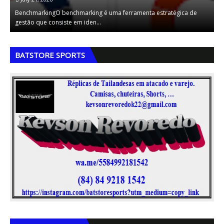
a
BenchmarkingO benchmarking é uma ferramenta estratégica de
A
gestão que consiste em iden…
v
,
,
BATSTORE SPORTS
,
,