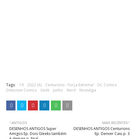
Tags:
19
2022 (A)
Centurions - Força Extrema!
DC Comics
Detective Comics
Geek
Junho
Nerd
Nostalgia
ANTIGOS
MAIS RECENTES
DESENHOS ANTIGOS Super
DESENHOS ANTIGOS Centurions
Amigos Ep. Dois Gleeks também
Ep. Denver Caiu p. 3
é demais p. final