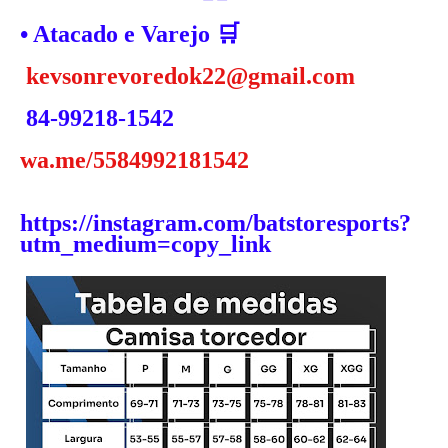
• Atacado e Varejo 🛒
kevsonrevoredok22@gmail.com
84-99218-1542
wa.me/5584992181542
https://instagram.com/batstoresports?
utm_medium=copy_link