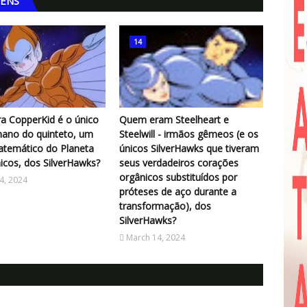
GENS
14
a CopperKid é o único
Quem eram Steelheart e
ano do quinteto, um
Steelwill - irmãos gêmeos (e os
atemático do Planeta
únicos SilverHawks que tiveram
cos, dos SilverHawks?
seus verdadeiros corações
orgânicos substituídos por
4, 2024
próteses de aço durante a
transformação), dos
SilverHawks?
March 14, 2024