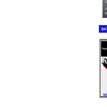
July 19, 2026
Ju
 priorização
Uma Copa do Mundo com 64 seleções históricas
A M
 de …
que nunca foram campeãs seria um torneio …
Mat
,
,
BA