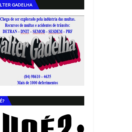
LTER GADELHA
,
É?