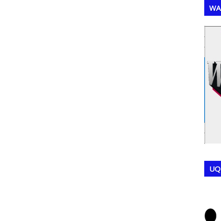
WA
,
,
UQ