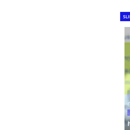
SL
COPA DO MUNDO
Copa do Mundo com 64
seleções históricas que
FE
nunca foram campeãs
Ma