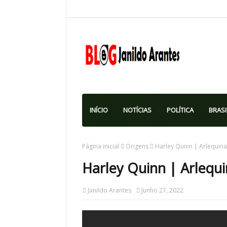
INÍCIO
NOTÍCIAS
POLÍTICA
BRASI
Página inicial
Origens
Harley Quinn | Arlequin
Harley Quinn | Arlequ
Janildo Arantes
Junho 27, 2022