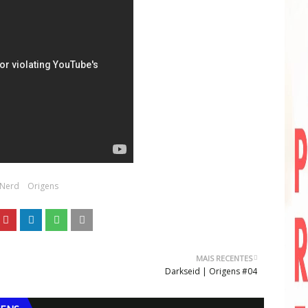
Nerd
Origens
MAIS RECENTES
Darkseid | Origens #04