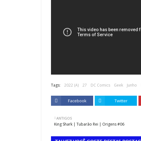
Tags:
2022 (A)
27
DC Comics
Geek
Junho
Facebook
Twitter
ANTIGOS
King Shark | Tubarão Rei | Origens #06