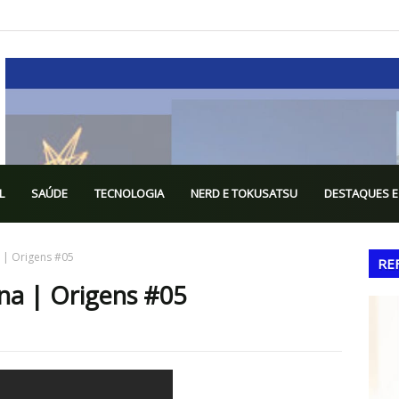
L
SAÚDE
TECNOLOGIA
NERD E TOKUSATSU
DESTAQUES E
a | Origens #05
RE
ina | Origens #05