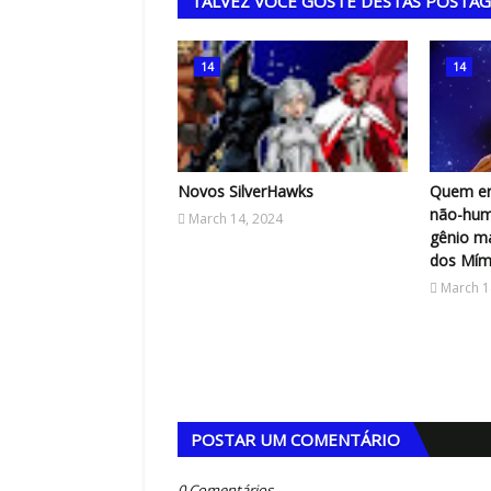
TALVEZ VOCÊ GOSTE DESTAS POSTA
14
14
Novos SilverHawks
Quem er
não-hum
March 14, 2024
gênio m
dos Mími
March 1
POSTAR UM COMENTÁRIO
0 Comentários