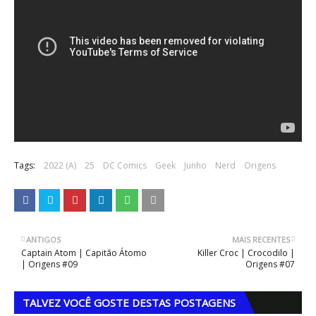
Tags:
2022 (A)
25
DC Comics
Geek
Junho
Nerd
Origens
ANTIGOS
MAIS RECENTES
Captain Atom | Capitão Átomo
Killer Croc | Crocodilo |
| Origens #09
Origens #07
TALVEZ VOCÊ GOSTE DESTAS POSTAGENS