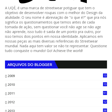
A UQÉ, é uma marca de streetwear potiguar que tem o
objetivo de desenvolver roupas com o melhor do Design da
atulidade. O seu nome é abreviação de "o que é?" que pra nós
significa os questionamentos que temos antes de cada
tomada de ação, sem questionar você não age se não age
não aprende, isso tudo é saida de um ponto pra outro, por
isso temos dois pontos em nossa identidade. Aplicamos em
nossas peças as mais diversas referências do Streetwear
mundial. Nada aqui tem valor se não te representar. Questione
tudo conquiste o mundo! Go! Achieve the world!
ARQUIVOS DO BLOGGER
2009
13
1
2010
13
4
2011
91
2012
12
5
2013
38