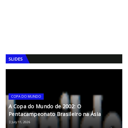
SLIDES
COPA DO MUNDO
s
todos os corações do mundo
July 11, 2026