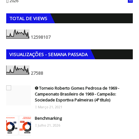
2026
10
5
TOTAL DE VIEWS
1
2
5
9
8
1
0
7
VISUALIZAÇÕES - SEMANA PASSADA
2
7
5
8
8
⚽ Torneio Roberto Gomes Pedrosa de 1969 -
Campeonato Brasileiro de 1969 - Campeão:
Sociedade Esportiva Palmeiras (4º título)
Março 21, 2021
Benchmarking
Julho 21, 2026