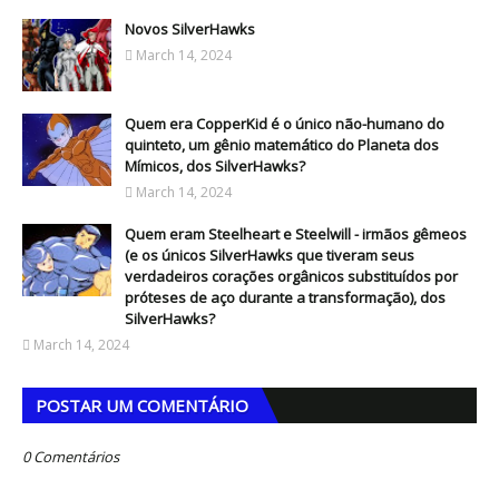
Novos SilverHawks
March 14, 2024
Quem era CopperKid é o único não-humano do
quinteto, um gênio matemático do Planeta dos
Mímicos, dos SilverHawks?
March 14, 2024
Quem eram Steelheart e Steelwill - irmãos gêmeos
(e os únicos SilverHawks que tiveram seus
verdadeiros corações orgânicos substituídos por
próteses de aço durante a transformação), dos
SilverHawks?
March 14, 2024
POSTAR UM COMENTÁRIO
0 Comentários