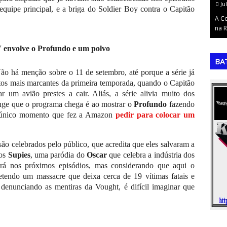
July 14, 2026
Ju
equipe principal, e a briga do Soldier Boy contra o Capitão
s) é uma das
A Copa do Mundo de 2022: O Triunfo da Argentina e
A C
 o p…
a Consagração de MessiA 22ª (vigésim…
na R
,
,
 envolve o Profundo e um polvo
BA
o há menção sobre o 11 de setembro, até porque a série já
os mais marcantes da primeira temporada, quando o Capitão
 um avião prestes a cair. Aliás, a série alivia muito dos
nge que o programa chega é ao mostrar o
Profundo
fazendo
o único momento que fez a Amazon
pedir para colocar um
são celebrados pelo público, que acredita que eles salvaram a
dos
Supies
, uma paródia do
Oscar
que celebra a indústria dos
cerá nos próximos episódios, mas considerando que aqui o
endo um massacre que deixa cerca de 19 vítimas fatais e
denunciando as mentiras da Vought, é difícil imaginar que