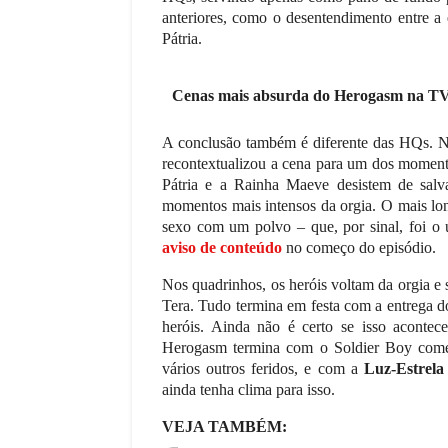
July 17, 2026
anteriores, como o desentendimento entre a 
o de 1974: O Futebol Total e a
A Matriz SWOT (ou FOFA, em portuguê
Pátria.
a AlemanhaA décima edição da…
ferramentas mais fundamentais para
,
Cenas mais absurda do Herogasm na TV
A conclusão também é diferente das HQs. Nã
recontextualizou a cena para um dos moment
Pátria e a Rainha Maeve desistem de salvar
momentos mais intensos da orgia. O mais lo
sexo com um polvo – que, por sinal, foi 
aviso de conteúdo
no começo do episódio.
Nos quadrinhos, os heróis voltam da orgia e 
Tera. Tudo termina em festa com a entrega 
heróis. Ainda não é certo se isso aconte
Herogasm termina com o Soldier Boy comet
vários outros feridos, e com a
Luz-Estrela
ainda tenha clima para isso.
VEJA TAMBÉM: