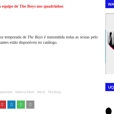
WA
 equipe de The Boys nos quadrinhos
,
,
eira temporada de
The Boys
é transmitida todas as sextas pelo
ntes estão disponíveis no catálogo.
UQ
tainment
Editora Devir
Nerd
The Boys