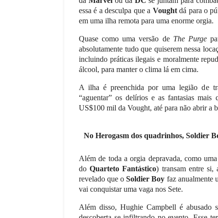
da
Marvel
ou da
DC
se juntam para comba
essa é a desculpa que a
Vought
dá para o púb
em uma ilha remota para uma enorme orgia.
Quase como uma versão de
The Purge
pa
absolutamente tudo que quiserem nessa locaç
incluindo práticas ilegais e moralmente rep
álcool, para manter o clima lá em cima.
A ilha é preenchida por uma legião de tr
“aguentar” os delírios e as fantasias mais 
US$100 mil da Vought, até para não abrir a b
No Herogasm dos quadrinhos, Soldier Boy
Além de toda a orgia depravada, como uma
do
Quarteto Fantástico
) transam entre si,
revelado que o
Soldier Boy
faz anualmente u
vai conquistar uma vaga nos Sete.
Além disso, Hughie Campbell é abusado 
descoberta se infiltrando no evento. Esse ter