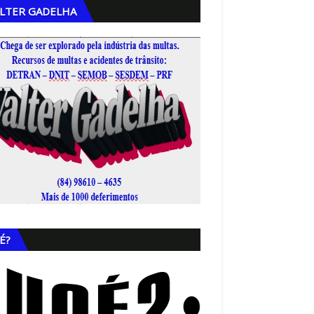
LTER GADELHA
,
É?