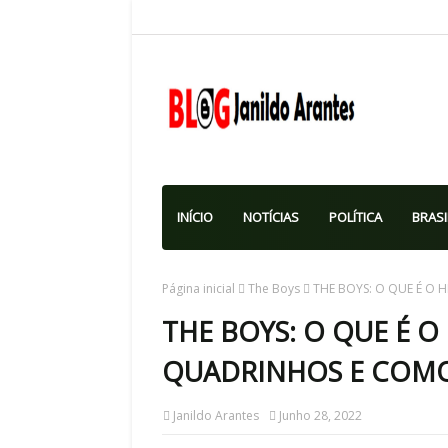
INÍCIO
NOTÍCIAS
POLÍTICA
BRASI
Página inicial
The Boys
THE BOYS: O QUE É O 
THE BOYS: O QUE É 
QUADRINHOS E COMO E
Janildo Arantes
Junho 28, 2022