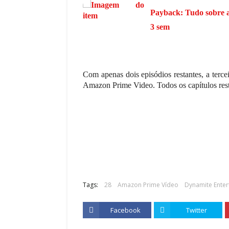
Payback: Tudo sobre a
3 sem
,
Com apenas dois episódios restantes, a terc
Amazon Prime Video. Todos os capítulos resta
Tags:
28
Amazon Prime Vídeo
Dynamite Enter
Facebook
Twitter