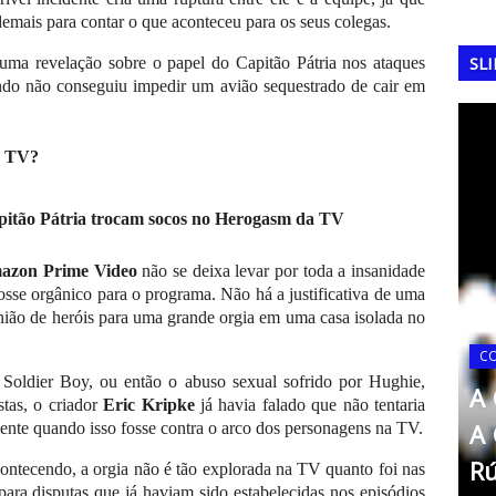
mais para contar o que aconteceu para os seus colegas.
SL
 uma revelação sobre o papel do Capitão Pátria nos ataques
ndo não conseguiu impedir um avião sequestrado de cair em
e TV?
apitão Pátria trocam socos no Herogasm da TV
azon Prime Video
não se deixa levar por toda a insanidade
fosse orgânico para o programa. Não há a justificativa de uma
união de heróis para uma grande orgia em uma casa isolada no
14
C
 Soldier Boy, ou então o abuso sexual sofrido por Hughie,
A Copa do Mundo de 2022:
A 
stas, o criador
Eric Kripke
já havia falado que não tentaria
FA, em
O Triunfo da Argentina e a
A 
mente quando isso fosse contra o arco dos personagens na TV.
Consagração de Messi
Rú
ntecendo, a orgia não é tão explorada na TV quanto foi nas
ra disputas que já haviam sido estabelecidas nos episódios