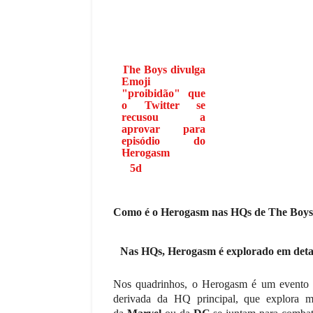
The Boys divulga
Emoji
"proibidão" que
o Twitter se
recusou a
aprovar para
episódio do
Herogasm
5d
Como é o Herogasm nas HQs de The Boy
Nas HQs, Herogasm é explorado em detalh
Nos quadrinhos, o Herogasm é um evento g
derivada da HQ principal, que explora m