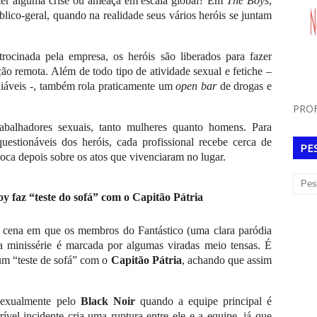
ter alguma crise ou ameaça em escala global? Em
The Boys
,
lico-geral, quando na realidade seus vários heróis se juntam
trocinada pela empresa, os heróis são liberados para fazer
ão remota. Além de todo tipo de atividade sexual e fetiche –
udiáveis -, também rola praticamente um
open bar
de drogas e
PROF
abalhadores sexuais, tanto mulheres quanto homens. Para
questionáveis dos heróis, cada profissional recebe cerca de
PE
oca depois sobre os atos que vivenciaram no lugar.
 faz “teste do sofá” com o Capitão Pátria
 cena em que os membros do Fantástico (uma clara paródia
 a minissérie é marcada por algumas viradas meio tensas. É
m “teste de sofá” com o
Capitão Pátria
, achando que assim
sexualmente pelo
Black Noir
quando a equipe principal é
rível incidente cria uma ruptura entre ele e a equipe, já que