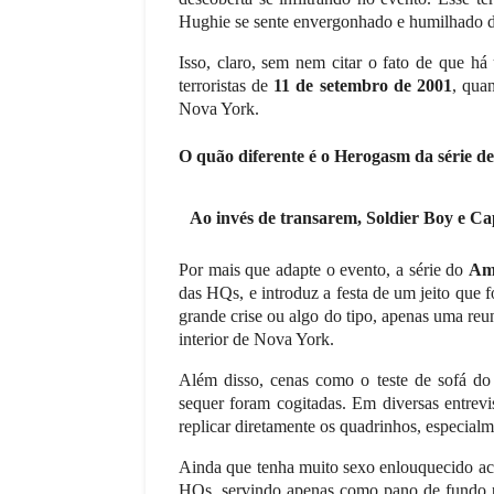
Hughie se sente envergonhado e humilhado de
Isso, claro, sem nem citar o fato de que há
terroristas de
11 de setembro de 2001
, qua
Nova York.
O quão diferente é o Herogasm da série d
Ao invés de transarem, Soldier Boy e C
Por mais que adapte o evento, a série do
Am
das HQs, e introduz a festa de um jeito que 
grande crise ou algo do tipo, apenas uma re
interior de Nova York.
UNDO
Além disso, cenas como o teste de sofá do
do Mundo de 1974:
FERRAMENTAS DA QUALIDADE
sequer foram cogitadas. Em diversas entrevi
l Total e a
Matriz SWOT (ou FO
replicar diretamente os quadrinhos, especial
ação da Alemanha
português)
Ainda que tenha muito sexo enlouquecido aco
HQs, servindo apenas como pano de fundo pa