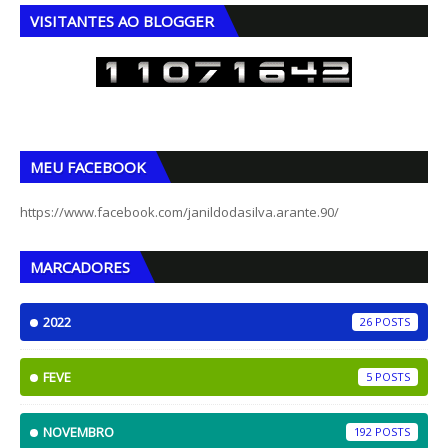
VISITANTES AO BLOGGER
MEU FACEBOOK
https://www.facebook.com/janildodasilva.arante.90/
MARCADORES
2022
26
FEVE
5
NOVEMBRO
192