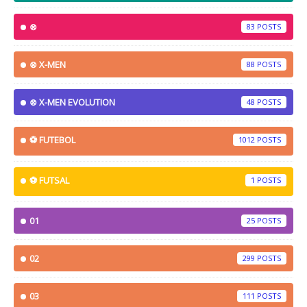
⊗
83
⊗ X-MEN
88
⊗ X-MEN EVOLUTION
48
⚽ FUTEBOL
1012
⚽ FUTSAL
1
01
25
02
299
03
111