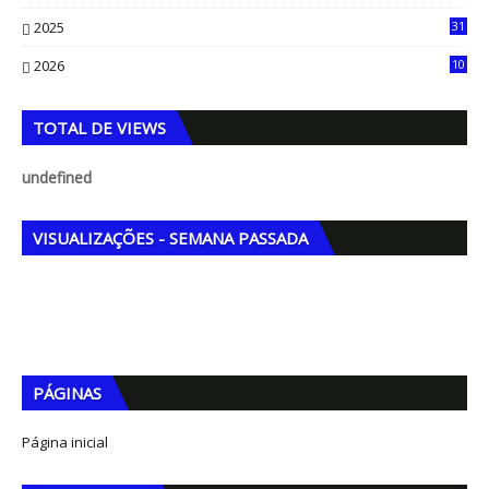
71
2025
31
8
2026
10
5
TOTAL DE VIEWS
u
n
d
e
f
n
e
d
VISUALIZAÇÕES - SEMANA PASSADA
PÁGINAS
Página inicial