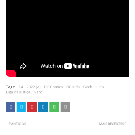
Tags:
14
2022 (A)
DC Comics
DC Kids
Geek
Julho
Liga da Justiça
Nerd
ANTIGOS
MAIS RECENTES