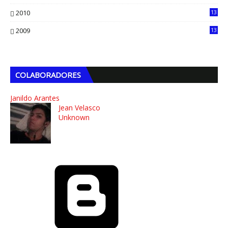
2010
13
4
2009
13
1
COLABORADORES
Janildo Arantes
Jean Velasco
Unknown