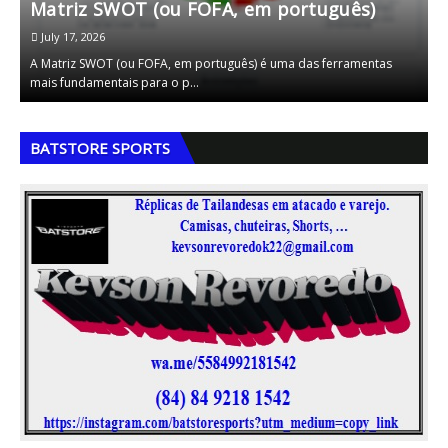
Matriz SWOT (ou FOFA, em português)
A
July 17, 2026
A Matriz SWOT (ou FOFA, em português) é uma das ferramentas
A
mais fundamentais para o p…
d
,
,
BATSTORE SPORTS
,
,