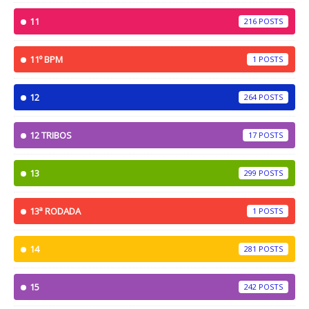
11
216
11º BPM
1
12
264
12 TRIBOS
17
13
299
13ª RODADA
1
14
281
15
242