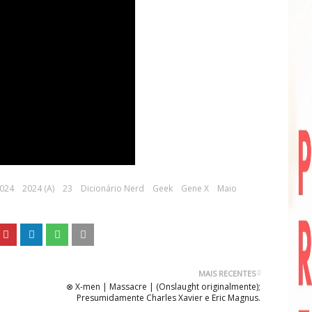
024
2024 (A)
23
Dicionário Nerd
Geek
Gene X
Maio
MAIS RECENTES
⊗ X-men | Massacre | (Onslaught originalmente);
Presumidamente Charles Xavier e Eric Magnus.