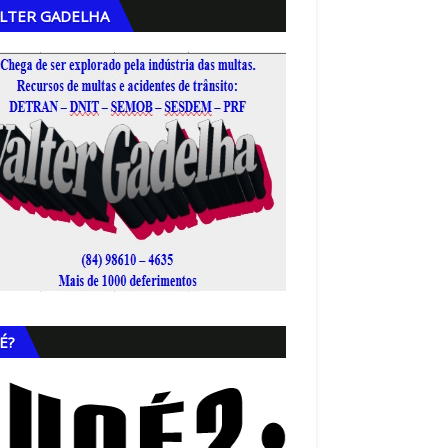
LTER GADELHA
,
É?