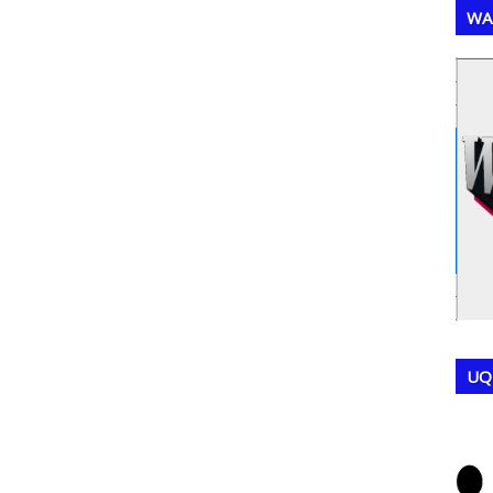
WA
,
,
UQ