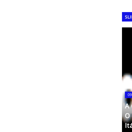
SL
COPA DO MUNDO
A Copa do Mundo de 1994:
09
o só
O Tetracampeonato
A 
leções
Brasileiro nos Estados
O 
ampeãs
Unidos
It