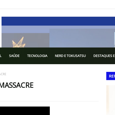
L
SAÚDE
TECNOLOGIA
NERD E TOKUSATSU
DESTAQUES E
ACRE
RE
 MASSACRE