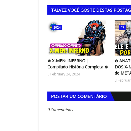
TALVEZ VOCÊ GOSTE DESTAS POSTA
2024
17
⊗ X-MEN: INFERNO |
⊗ ANAT
Compilado História Completa ⊗
DOS X-M
de MET
February 24, 2024
Februar
POSTAR UM COMENTÁRIO
0 Comentários