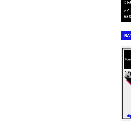
July 10, 2026
Ju
res seleções
A Copa do Mundo de 1994: O Tetracampeonato
A C
orneio…
Brasileiro nos Estados UnidosA décima quint…
na I
,
,
BA