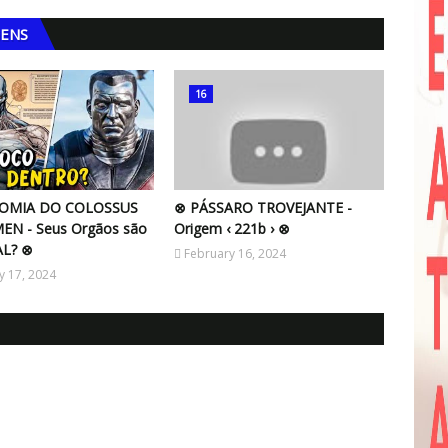
GENS
16
OMIA DO COLOSSUS
⊗ PÁSSARO TROVEJANTE -
EN - Seus Orgãos são
Origem ‹ 221b › ⊗
AL? ⊗
February 16, 2024
y 17, 2024