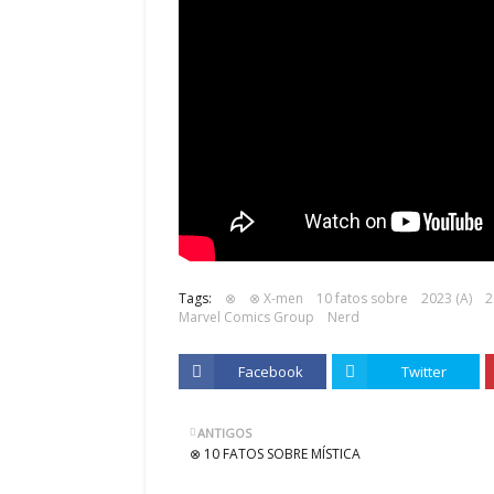
Tags:
⊗
⊗ X-men
10 fatos sobre
2023 (A)
2
Marvel Comics Group
Nerd
Facebook
Twitter
ANTIGOS
⊗ 10 FATOS SOBRE MÍSTICA