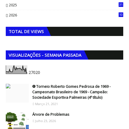
2025
31
8
2026
10
5
TOTAL DE VIEWS
VISUALIZAÇÕES - SEMANA PASSADA
2
7
0
2
0
⚽ Torneio Roberto Gomes Pedrosa de 1969 -
Campeonato Brasileiro de 1969 - Campeão:
Sociedade Esportiva Palmeiras (4º título)
Março 21, 2021
Árvore de Problemas
Julho 23, 2026