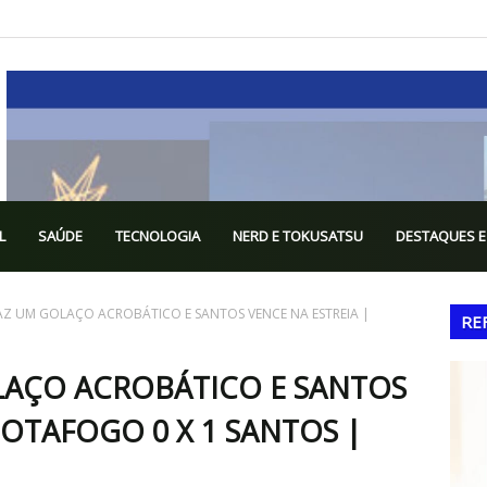
L
SAÚDE
TECNOLOGIA
NERD E TOKUSATSU
DESTAQUES E
AZ UM GOLAÇO ACROBÁTICO E SANTOS VENCE NA ESTREIA |
RE
LAÇO ACROBÁTICO E SANTOS
BOTAFOGO 0 X 1 SANTOS |