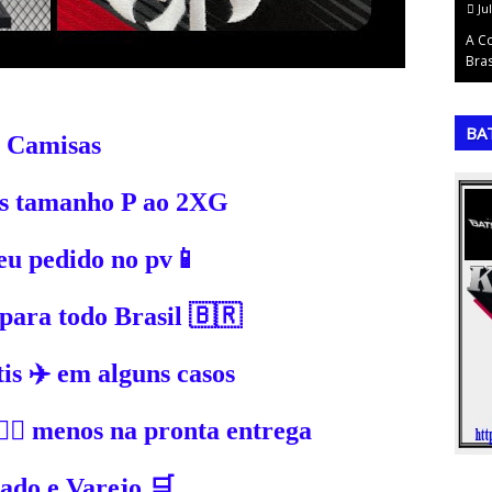
July 12, 2026
Ju
 à Alemanha e
A Taça Independência de 1972: O Mundialito
A C
r…
comemorativo no BrasilA Taça Independência,…
Bras
,
,
BA
Camisas
is tamanho P ao 2XG
seu pedido no pv📱
para todo Brasil 🇧🇷
tis ✈️ em alguns casos
✍🏼 menos na pronta entrega
cado e Varejo 🛒