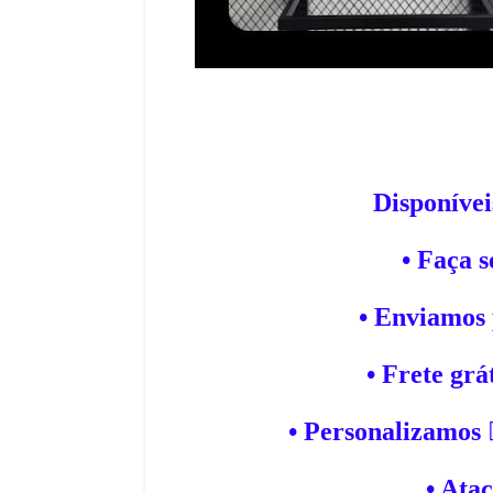
July 12, 2026
o de 2018: A Conquista da França
A Copa do Mundo de 2006: O Retorno
ésima primeira edição da …
a Conquista da ItáliaA Copa de 2006, 
,
Disponíve
• Faça 
• Enviamos 
• Frete grá
• Personalizamos 
• Ata