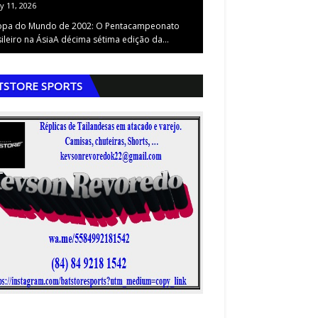
ly 11, 2026
July 11, 2026
opa do Mundo de 2002: O Pentacampeonato
https://youtu.be/kCdQgFN1
ileiro na ÁsiaA décima sétima edição da…
si=Nf9bNe1DNukCaIpQ&t
,
TSTORE SPORTS