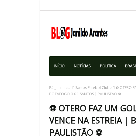
INÍCIO
NOTÍCIAS
POLÍTICA
BRASI
Página inicial
Santos Futebol Clube
⚽ OTERO F
BOTAFOGO 0 X 1 SANTOS | PAULISTÃO ⚽
⚽ OTERO FAZ UM GO
VENCE NA ESTREIA | 
PAULISTÃO ⚽