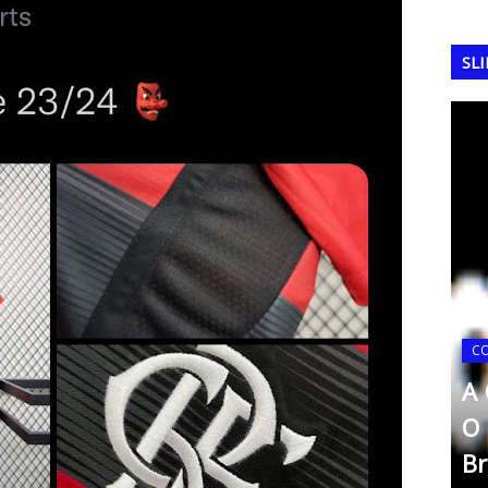
SL
C
 2006:
A Taça Independência de
A 
ha e a
1972: O Mundialito
O
comemorativo no Brasil
Br