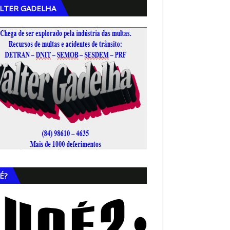
LTER GADELHA
,
É?