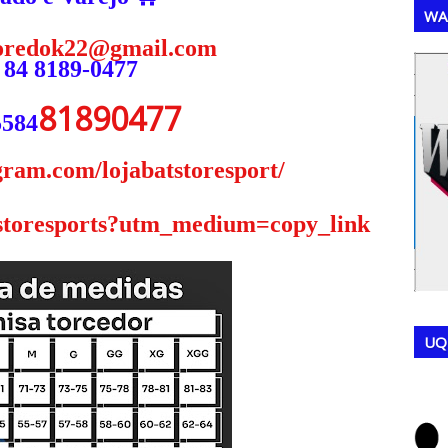
WA
oredok22@gmail.com
 84 8189-0477
,
,
81890477
5584
gram.com/lojabatstoresport/
tstoresports?utm_medium=copy_link
UQ