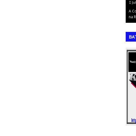
July 14, 2026
Ju
s) é uma das
A Copa do Mundo de 2022: O Triunfo da Argentina e
A C
 o p…
a Consagração de MessiA 22ª (vigésim…
na R
,
,
BA