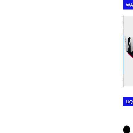
WA
,
,
UQ