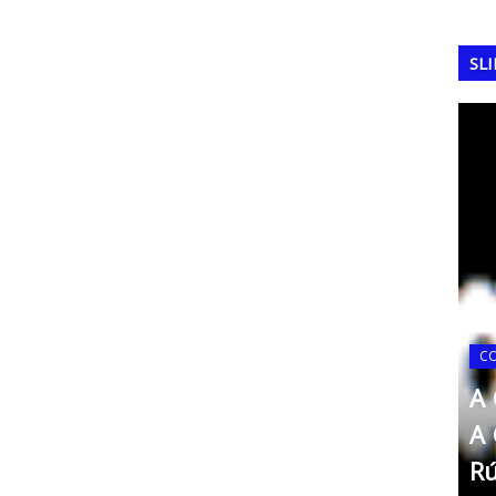
SL
14
C
A Copa do Mundo de 2022:
A 
FA, em
O Triunfo da Argentina e a
A 
Consagração de Messi
Rú