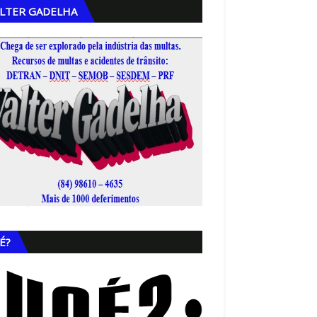
LTER GADELHA
,
É?