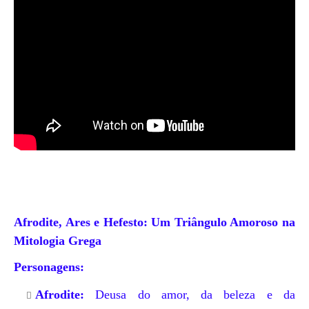
Afrodite, Ares e Hefesto: Um Triângulo Amoroso na
Mitologia Grega
Personagens:
Afrodite:
Deusa do amor, da beleza e da