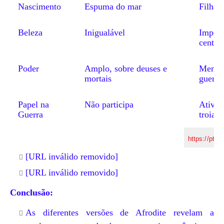
Nascimento
Espuma do mar
Filha 
Beleza
Inigualável
Import
central
Poder
Amplo, sobre deuses e
Menor,
mortais
guerra
Papel na
Não participa
Ativa,
Guerra
troian
https://pt.wi
[URL inválido removido]
[URL inválido removido]
Conclusão:
As diferentes versões de Afrodite revelam a