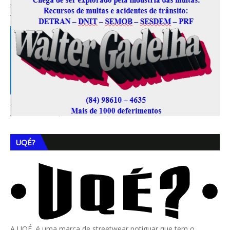
UQÉ?
A UQÉ, é uma marca de streetwear potiguar que tem o