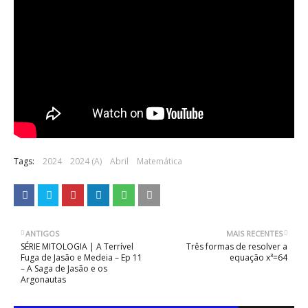
Tags:
2024
2024 (A)
Abril
Matemática
ANTIGOS
MAIS RECENTES
SÉRIE MITOLOGIA | A Terrível
Três formas de resolver a
Fuga de Jasão e Medeia – Ep 11
equação x³=64
– A Saga de Jasão e os
Argonautas