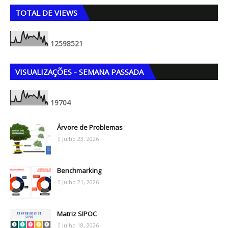
TOTAL DE VIEWS
1
2
5
9
8
5
2
1
VISUALIZAÇÕES - SEMANA PASSADA
1
9
7
0
4
Árvore de Problemas
Julho 23, 2026
Benchmarking
Julho 21, 2026
Matriz SIPOC
Julho 18, 2026