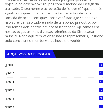
objetivo de desenvolver roupas com o melhor do Design da
atulidade. O seu nome é abreviação de "o que é?" que pra nós
significa os questionamentos que temos antes de cada
tomada de ação, sem questionar você não age se não age
não aprende, isso tudo é saida de um ponto pra outro, por
isso temos dois pontos em nossa identidade. Aplicamos em
nossas peças as mais diversas referências do Streetwear
mundial. Nada aqui tem valor se não te representar. Questione
tudo conquiste o mundo! Go! Achieve the world!
ARQUIVOS DO BLOGGER
2009
13
1
2010
13
4
2011
91
2012
12
5
2013
38
6
2014
23