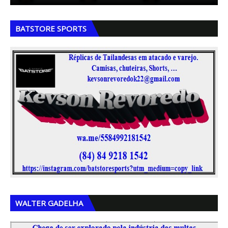
,
,
BATSTORE SPORTS
,
,
WALTER GADELHA