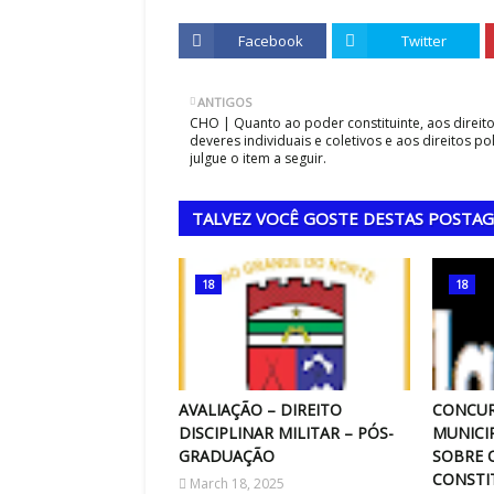
July 07, 2026
do de 1970: A Consagração do
Facebook
A Copa do Mundo de 1966: O Futebol 
Twitter
nona edição da Copa do Mundo, …
CasaA oitava edição da Copa do Mun
,
ANTIGOS
CHO | Quanto ao poder constituinte, aos direito
deveres individuais e coletivos e aos direitos pol
julgue o item a seguir.
TALVEZ VOCÊ GOSTE DESTAS POSTA
18
18
AVALIAÇÃO – DIREITO
CONCUR
DISCIPLINAR MILITAR – PÓS-
MUNICI
GRADUAÇÃO
SOBRE 
CONSTI
March 18, 2025