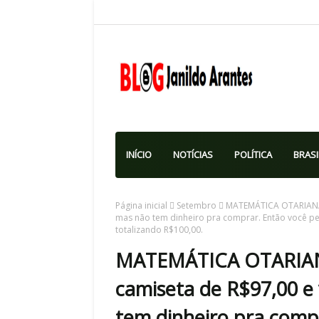
INÍCIO
NOTÍCIAS
POLÍTICA
BRASI
Página inicial
Setembro
MATEMÁTICA OTARIANA 
mas não tem dinheiro pra comprar. Então você p
totalizando R$100,00.
MATEMÁTICA OTARIANA
camiseta de R$97,00 e
tem dinheiro pra comp