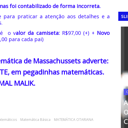
as foi contabilizado de forma incorreta.
 para praticar a atenção aos detalhes e a
SL
s.
 é o v
alor da camiseta:
R$97,00 (+) +
Novo
,00 para cada pai)
ática de Massachussets adverte:
E, em pegadinhas matemáticas.
MAL MALIK.
COPA DO MUNDO
C
A Copa do Mundo de 2018:
A 
 1966:
A Conquista da França na
O 
a Casa
atemáticos
Matemática Básica
Rússia
MATEMÁTICA OTARIANA
Co