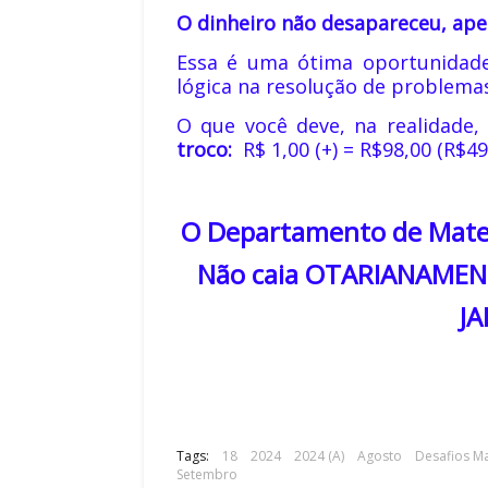
O dinheiro não desapareceu, apen
Essa é uma ótima oportunidade
lógica na resolução de problema
O que você deve, na realidade,
troco:
R$ 1,00 (+) = R$98,00 (R$49
O Departamento de Matem
Não caia OTARIANAMENT
JA
UNDO
do Mundo de 1970:
COPA DO MUNDO
gração do Futebol
A Copa do Mundo de
Tags:
18
2024
O Futebol Volta par
2024 (A)
Agosto
Desafios M
Setembro