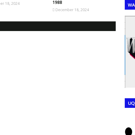
1988
r 18, 2024
WA
December 18, 2024
,
,
UQ