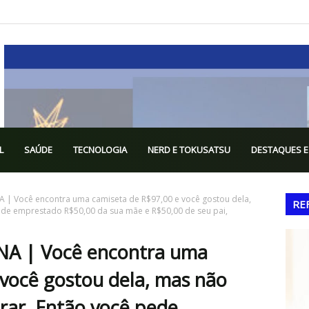
L
SAÚDE
TECNOLOGIA
NERD E TOKUSATSU
DESTAQUES E
| Você encontra uma camiseta de R$97,00 e você gostou dela,
RE
ede emprestado R$50,00 da sua mãe e R$50,00 de seu pai,
 | Você encontra uma
 você gostou dela, mas não
rar. Então você pede