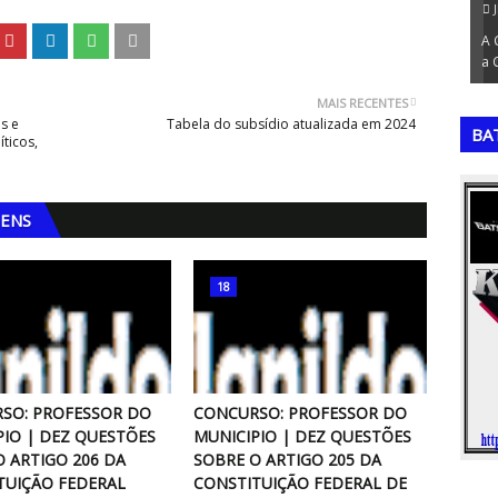
July 13, 2026
Ju
Volta para
A Copa do Mundo de 2018: A Conquista da França
A C
do foi…
na RússiaA vigésima primeira edição da …
a Co
,
,
MAIS RECENTES
s e
Tabela do subsídio atualizada em 2024
BA
íticos,
GENS
18
SO: PROFESSOR DO
CONCURSO: PROFESSOR DO
PIO | DEZ QUESTÕES
MUNICIPIO | DEZ QUESTÕES
O ARTIGO 206 DA
SOBRE O ARTIGO 205 DA
TUIÇÃO FEDERAL
CONSTITUIÇÃO FEDERAL DE