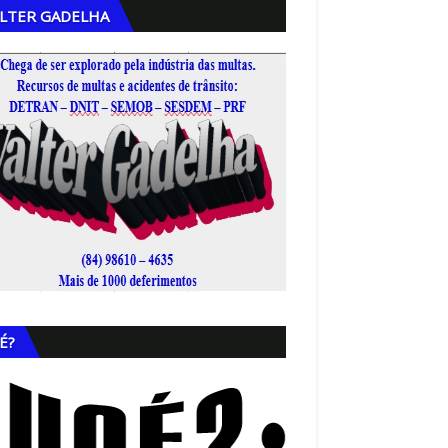
LTER GADELHA
,
É?