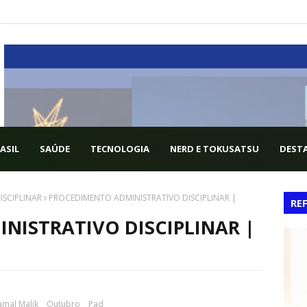
ASIL
SAÚDE
TECNOLOGIA
NERD E TOKUSATSU
DESTA
ISCIPLINAR
PROCEDIMENTO ADMINISTRATIVO DISCIPLINAR |
RE
NISTRATIVO DISCIPLINAR |
amal Malik
Outubro
Pad