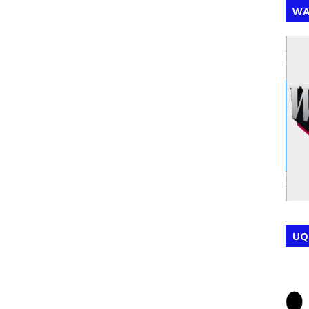
WA
,
,
UQ