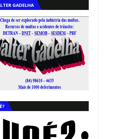
LTER GADELHA
,
É?