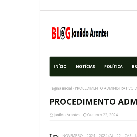
INÍCIO
NOTÍCIAS
POLÍTICA
BR
Página inicial
PROCEDIMENTO ADMINISTRATIVO D
PROCEDIMENTO ADMI
Janildo Arantes
Outubro 22, 2024
Tags:
NOVEMBRO
2024
2024 (A)
22
CAS
J