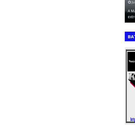
July 21, 2026
Ju
 desenvolvida
BenchmarkingO benchmarking é uma ferramenta
A M
al…
estratégica de gestão que consiste em iden…
ext
,
,
BA