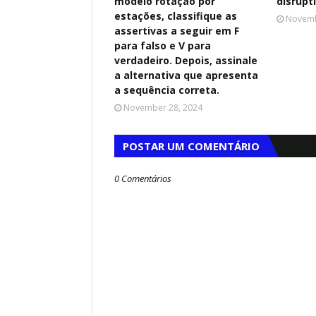
modelo rotação por
disrupt
estações, classifique as
Novemb
assertivas a seguir em F
para falso e V para
verdadeiro. Depois, assinale
a alternativa que apresenta
a sequência correta.
November 28, 2024
POSTAR UM COMENTÁRIO
0 Comentários