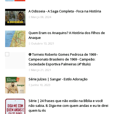
A Odisseia - A Saga Completa - Foca na História
Março 08, 2024
Quem Eram os Anaquins? A História dos Filhos de
Anaque
Outubro 13, 2021
⚽ Torneio Roberto Gomes Pedrosa de 1969 -
Campeonato Brasileiro de 1969 - Campeão:
Sociedade Esportiva Palmeiras (4º título)
Março 21, 2021
Série Juízes | Sangar - Estilo Adoração
Junho 10, 2023
Série | 24 frases que não estão na Bíblia e você
não sabia. 8. Diga-me com quem andas e eu te direi
quem tu és