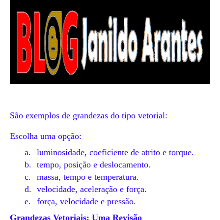
São exemplos de grandezas do tipo vetorial:
Q
Escolha uma opção:
u
a.
luminosidade, coeficiente de atrito e torque.
e
b.
tempo, posição e deslocamento.
s
t
c.
massa, tempo e temperatura.
ã
d.
velocidade, aceleração e força.
o
e.
força, velocidade e pressão.
9
Grandezas Vetoriais: Uma Revisão