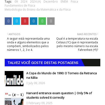
Tags:
09
2024
2024 (A)
Dezembro
ENEM
Fisica
Fundamentos de Física
Metodologia do Ensino da Matemática e da Física
ANTIGOS
MAIS RECENTES
A seguir está representada uma
Qual é a temperatura na escala
onda e alguns elementos que a
Celsius (ºC) que é representada
compõem, simbolizados pelos
pelo mesmo número na escala
números 1, 2, 3 e 4.
Fahrenheit (ºF)?
TALVEZ VOCÊ GOSTE DESTAS POSTAGENS
A Copa do Mundo de 1990: O Torneio da Retranca
na Itália
July 09, 2026
Harvard entrance exam question | Only 5% of
students solved it correctly
February 09, 2025