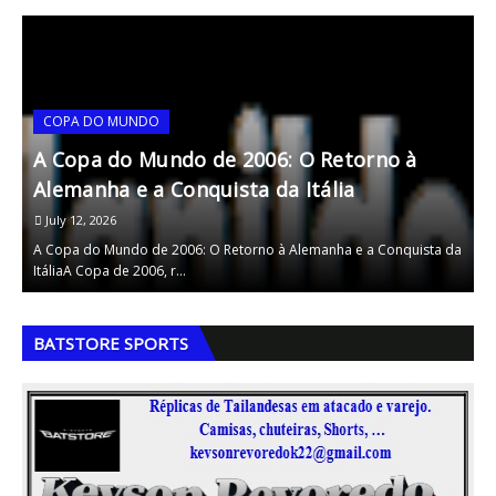
COPA DO MUNDO
A Copa do Mundo de 2006: O Retorno à
A
Alemanha e a Conquista da Itália
M
July 12, 2026
A Copa do Mundo de 2006: O Retorno à Alemanha e a Conquista da
A
ItáliaA Copa de 2006, r…
B
,
,
BATSTORE SPORTS