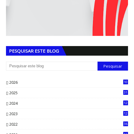
PESQUISAR ESTE BLOG
2026
10
5
2025
31
8
2024
12
71
2023
12
90
2022
36
61