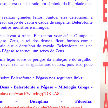
roso, e era considerado um símbolo da liberdade e da
realizar grandes feitos. Juntos, eles derrotaram a
o, corpo de cabra e cauda de serpente. Belerofonte
outros monstros e inimigos.
 o levou à ruína. Ele tentou voar até o Olimpo, a
so. Zeus, o rei dos deuses, ficou furioso com a
aio que o derrubou do cavalo. Belerofonte caiu na
o Pégaso se tornou um servo de Zeus.
uma lição sobre os perigos da ambição e do orgulho.
devem tentar se igualar aos deuses, pois isso pode
obre Belerofonte e Pégaso nos seguintes links:
us - Belerofonte e Pégaso - Mitologia Grega -
utube.com/watch?v=o4rgq7DKLA8
sus - Disciplina - Filosofia:
/modules/galeria/detalhe.php?foto=30&evento=1