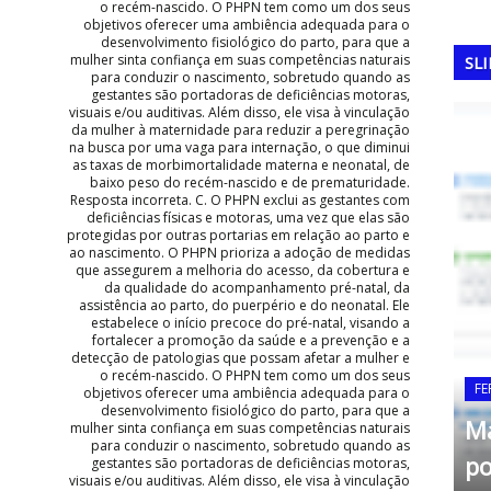
o recém-nascido. O PHPN tem como um dos seus
objetivos oferecer uma ambiência adequada para o
desenvolvimento fisiológico do parto, para que a
mulher sinta confiança em suas competências naturais
SL
para conduzir o nascimento, sobretudo quando as
gestantes são portadoras de deficiências motoras,
visuais e/ou auditivas. Além disso, ele visa à vinculação
da mulher à maternidade para reduzir a peregrinação
na busca por uma vaga para internação, o que diminui
as taxas de morbimortalidade materna e neonatal, de
baixo peso do recém-nascido e de prematuridade.
Resposta incorreta. C. O PHPN exclui as gestantes com
deficiências físicas e motoras, uma vez que elas são
protegidas por outras portarias em relação ao parto e
ao nascimento. O PHPN prioriza a adoção de medidas
que assegurem a melhoria do acesso, da cobertura e
da qualidade do acompanhamento pré-natal, da
assistência ao parto, do puerpério e do neonatal. Ele
estabelece o início precoce do pré-natal, visando a
fortalecer a promoção da saúde e a prevenção e a
detecção de patologias que possam afetar a mulher e
o recém-nascido. O PHPN tem como um dos seus
 1974:
A
objetivos oferecer uma ambiência adequada para o
desenvolvimento fisiológico do parto, para que a
O
mulher sinta confiança em suas competências naturais
para conduzir o nascimento, sobretudo quando as
emanha
C
gestantes são portadoras de deficiências motoras,
visuais e/ou auditivas. Além disso, ele visa à vinculação