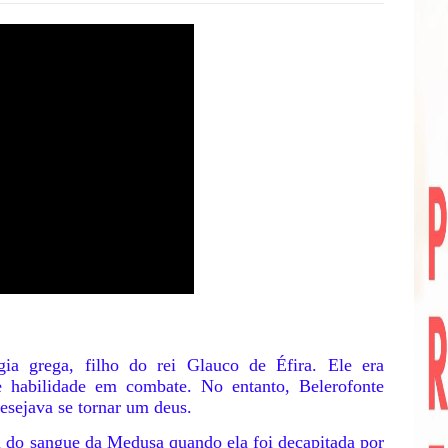
ia grega, filho do rei Glauco de Éfira. Ele era
 habilidade em combate. No entanto, Belerofonte
esejava se tornar um deus.
 do sangue da Medusa quando ela foi decapitada por