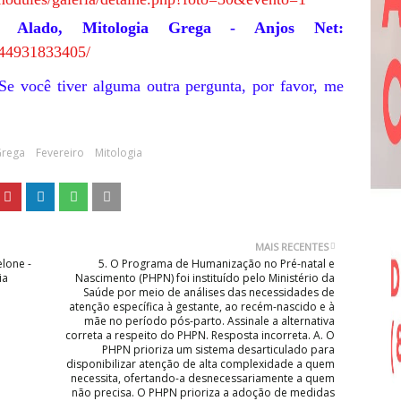
o Alado, Mitologia Grega - Anjos Net:
0144931833405/
 Se você tiver alguma outra pergunta, por favor, me
Grega
Fevereiro
Mitologia
MAIS RECENTES
lone -
5. O Programa de Humanização no Pré-natal e
ia
Nascimento (PHPN) foi instituído pelo Ministério da
Saúde por meio de análises das necessidades de
atenção específica à gestante, ao recém-nascido e à
mãe no período pós-parto. Assinale a alternativa
correta a respeito do PHPN. Resposta incorreta. A. O
PHPN prioriza um sistema desarticulado para
disponibilizar atenção de alta complexidade a quem
necessita, ofertando-a desnecessariamente a quem
não precisa. O PHPN prioriza a adoção de medidas