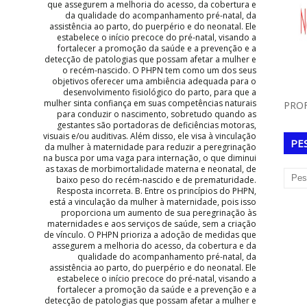
que assegurem a melhoria do acesso, da cobertura e
da qualidade do acompanhamento pré-natal, da
assistência ao parto, do puerpério e do neonatal. Ele
estabelece o início precoce do pré-natal, visando a
fortalecer a promoção da saúde e a prevenção e a
detecção de patologias que possam afetar a mulher e
o recém-nascido. O PHPN tem como um dos seus
objetivos oferecer uma ambiência adequada para o
desenvolvimento fisiológico do parto, para que a
mulher sinta confiança em suas competências naturais
PROF
para conduzir o nascimento, sobretudo quando as
gestantes são portadoras de deficiências motoras,
visuais e/ou auditivas. Além disso, ele visa à vinculação
PE
da mulher à maternidade para reduzir a peregrinação
na busca por uma vaga para internação, o que diminui
as taxas de morbimortalidade materna e neonatal, de
baixo peso do recém-nascido e de prematuridade.
Resposta incorreta. B. Entre os princípios do PHPN,
está a vinculação da mulher à maternidade, pois isso
proporciona um aumento de sua peregrinação às
maternidades e aos serviços de saúde, sem a criação
de vínculo. O PHPN prioriza a adoção de medidas que
assegurem a melhoria do acesso, da cobertura e da
qualidade do acompanhamento pré-natal, da
assistência ao parto, do puerpério e do neonatal. Ele
estabelece o início precoce do pré-natal, visando a
fortalecer a promoção da saúde e a prevenção e a
detecção de patologias que possam afetar a mulher e