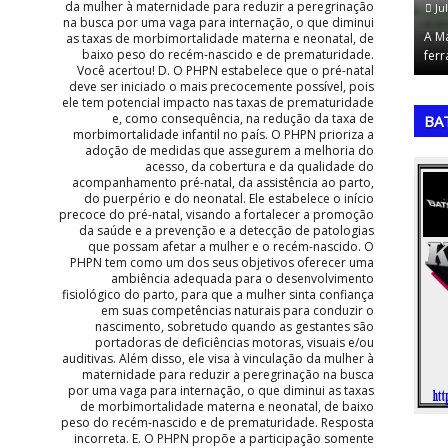
da mulher à maternidade para reduzir a peregrinação
na busca por uma vaga para internação, o que diminui
Total e a
A 
as taxas de morbimortalidade materna e neonatal, de
baixo peso do recém-nascido e de prematuridade.
edição da…
a 
Você acertou! D. O PHPN estabelece que o pré-natal
,
,
deve ser iniciado o mais precocemente possível, pois
ele tem potencial impacto nas taxas de prematuridade
e, como consequência, na redução da taxa de
BA
morbimortalidade infantil no país. O PHPN prioriza a
adoção de medidas que assegurem a melhoria do
acesso, da cobertura e da qualidade do
acompanhamento pré-natal, da assistência ao parto,
do puerpério e do neonatal. Ele estabelece o início
precoce do pré-natal, visando a fortalecer a promoção
da saúde e a prevenção e a detecção de patologias
que possam afetar a mulher e o recém-nascido. O
PHPN tem como um dos seus objetivos oferecer uma
ambiência adequada para o desenvolvimento
fisiológico do parto, para que a mulher sinta confiança
em suas competências naturais para conduzir o
nascimento, sobretudo quando as gestantes são
portadoras de deficiências motoras, visuais e/ou
auditivas. Além disso, ele visa à vinculação da mulher à
maternidade para reduzir a peregrinação na busca
por uma vaga para internação, o que diminui as taxas
de morbimortalidade materna e neonatal, de baixo
peso do recém-nascido e de prematuridade. Resposta
incorreta. E. O PHPN propõe a participação somente