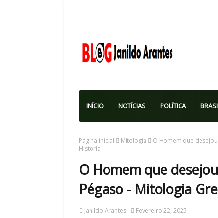
INÍCIO
NOTÍCIAS
POLÍTICA
BRASI
Página inicial
Mitologia
O Homem que desejou se
Historia
O Homem que desejou 
Pégaso - Mitologia Gre
Janildo Arantes
Fevereiro 22, 2025