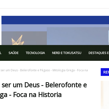
L
SAÚDE
TECNOLOGIA
NERD E TOKUSATSU
DESTAQUES E
r um Deus - Belerofonte e Pégaso - Mitologia Grega - Foca na
RE
ser um Deus - Belerofonte e
ga - Foca na Historia