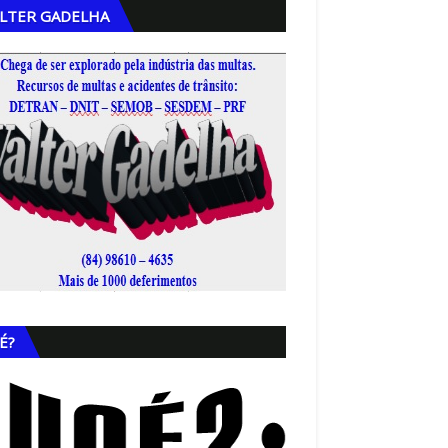
LTER GADELHA
,
É?