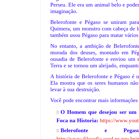
Perseu. Ele era um animal belo e pode
imaginação.
Belerofonte e Pégaso se uniram para 
Quimera, um monstro com cabeça de leã
também usou Pégaso para matar vários 
No entanto, a ambição de Belerofonte
morada dos deuses, montado em Péga
ousadia de Belerofonte e enviou um r
Terra e se tornou um aleijado, enquant
A história de Belerofonte e Pégaso é 
Ela mostra que os seres humanos não 
levar à sua destruição.
Você pode encontrar mais informações s
O Homem que desejou ser um De
Foca na Historia:
https://www.yo
Belerofonte e Pega
http://www.filosofia.seed.pr.gov.br