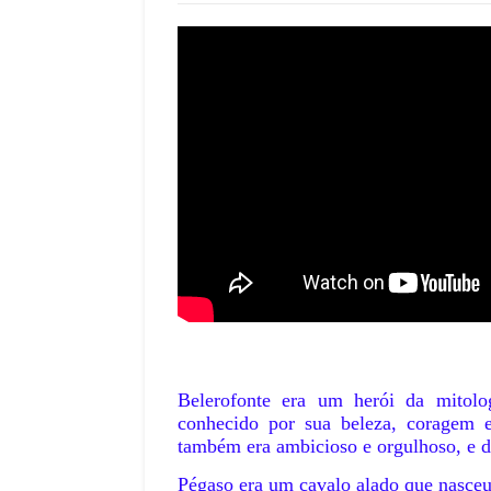
Belerofonte era um herói da mitolog
conhecido por sua beleza, coragem e
também era ambicioso e orgulhoso, e d
Pégaso era um cavalo alado que nasceu