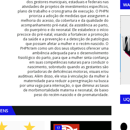
dos gestores municipais, estaduais e federais nas
WA
atividades de projetos de investimentos específicos,
plano de trabalho e cronograma de execução. O PHPN
prioriza a adoção de medidas que assegurem a
melhoria do acesso, da cobertura e da qualidade do
,
,
acompanhamento pré-natal, da assistência ao parto,
do puerpério e do neonatal. Ele estabelece o início
precoce do pré-natal, visando a fortalecer a promoção
da saúde e a prevenção e a detecção de patologias
que possam afetar a mulher e o recém-nascido. O
PHPN tem como um dos seus objetivos oferecer uma
ambiência adequada para o desenvolvimento
fisiológico do parto, para que a mulher sinta confiança
em suas competências naturais para conduzir o
nascimento, sobretudo quando as gestantes são
portadoras de deficiências motoras, visuais e/ou
auditivas. Além disso, ele visa à vinculação da mulher à
maternidade para reduzir a peregrinação na busca
por uma vaga para internação, o que diminui as taxas
de morbimortalidade materna e neonatal, de baixo
peso do recém-nascido e de prematuridade.
UQ
GENS
17