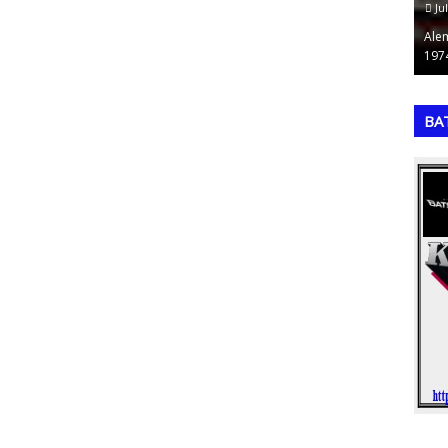
July 19, 2026
Ju
 da Retranca
A Matriz de Eisenhower (também conhecida como
Ale
I…
Matriz de Gestão do Tempo ou Matriz de U…
197
,
,
BA