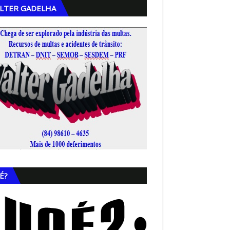
LTER GADELHA
,
É?