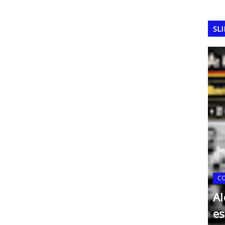
SL
 1990:
C
nca na
Al
FERRAMENTAS DA QUALIDADE
Matriz de Eisenhower
es