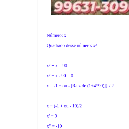
Número: x
Quadrado desse número: x²
x² + x = 90
x² + x - 90 = 0
x = -1 + ou - [Raiz de (1+4*90)]} / 2
x = (-1 + ou - 19)/2
x' = 9
x" = -10