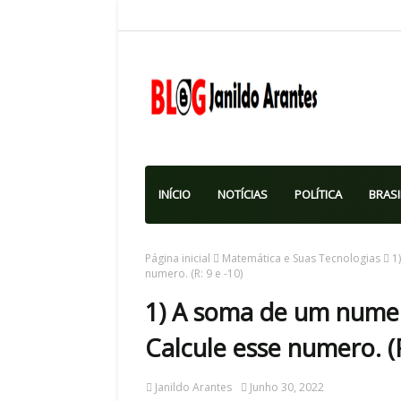
INÍCIO
NOTÍCIAS
POLÍTICA
BRASI
Página inicial
Matemática e Suas Tecnologias
1
numero. (R: 9 e -10)
1) A soma de um numer
Calcule esse numero. (R
Janildo Arantes
Junho 30, 2022