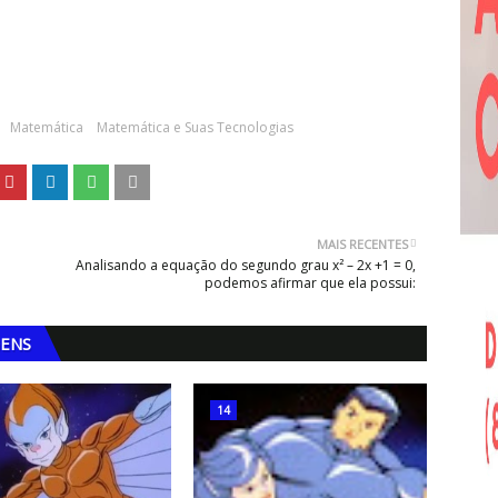
Matemática
Matemática e Suas Tecnologias
MAIS RECENTES
Analisando a equação do segundo grau x² – 2x +1 = 0,
podemos afirmar que ela possui:
GENS
14