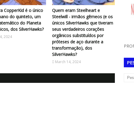
a CopperKid é o único
Quem eram Steelheart e
ano do quinteto, um
Steelwill - irmãos gêmeos (e os
atemático do Planeta
únicos SilverHawks que tiveram
cos, dos SilverHawks?
seus verdadeiros corações
orgânicos substituídos por
4, 2024
próteses de aço durante a
PROF
transformação), dos
SilverHawks?
March 14, 2024
PE