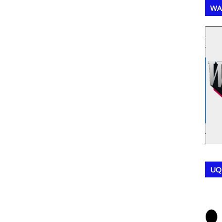
WA
,
,
UQ