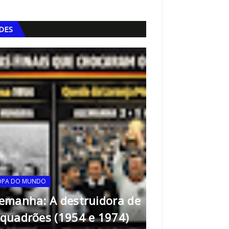
IDES
OPA DO MUNDO
emanha: A destruidora de
FERRAMENTAS DA QUALI
quadrões (1954 e 1974)
Matriz SIPOC