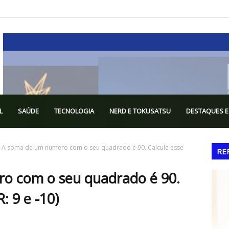
L
SAÚDE
TECNOLOGIA
NERD E TOKUSATSU
DESTAQUES E
) A soma de um numero com o seu quadrado é 90. Calcule esse
RE
o com o seu quadrado é 90.
: 9 e -10)