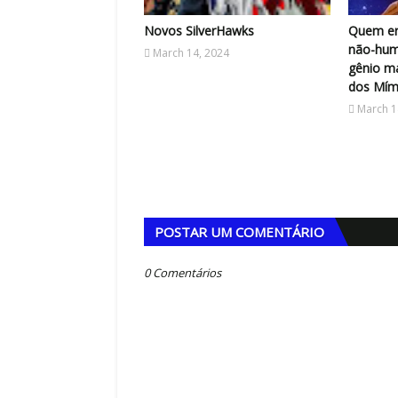
Novos SilverHawks
Quem er
não-hum
March 14, 2024
gênio m
dos Mími
March 1
POSTAR UM COMENTÁRIO
0 Comentários