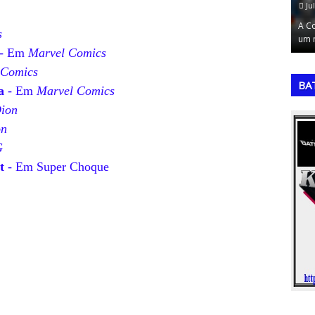
July 17, 2026
Ju
 Celebrou os
A Copa do Mundo de 2010, sediada na África do Sul,
A Co
s
ito, …
foi um torneio de transição, marcan…
um 
- Em
Marvel Comics
,
,
 Comics
BA
a
- Em
Marvel Comics
ion
on
G
t
- Em Super Choque