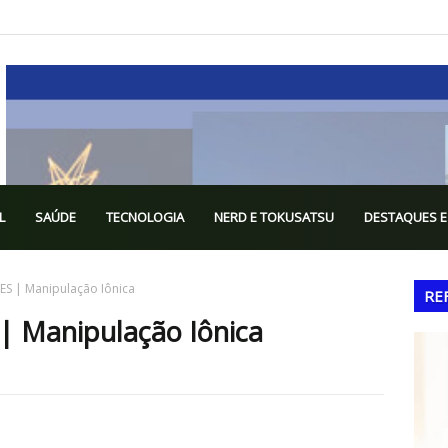
L
SAÚDE
TECNOLOGIA
NERD E TOKUSATSU
DESTAQUES E
S | Manipulação Iônica
RE
 Manipulação Iônica