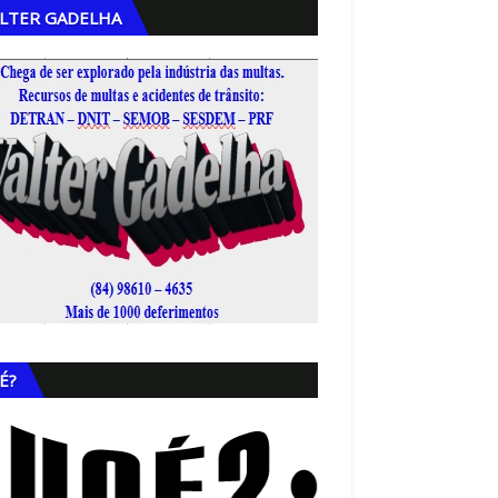
LTER GADELHA
,
É?