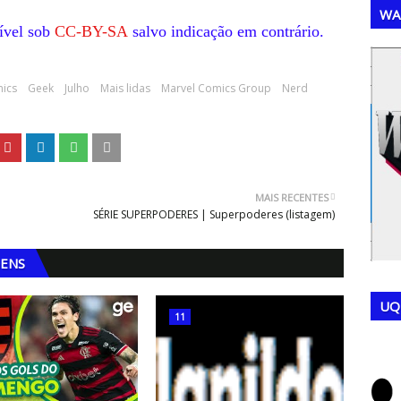
WA
ível sob
CC-BY-SA
salvo indicação em contrário.
,
,
ics
Geek
Julho
Mais lidas
Marvel Comics Group
Nerd
MAIS RECENTES
SÉRIE SUPERPODERES | Superpoderes (listagem)
GENS
UQ
11