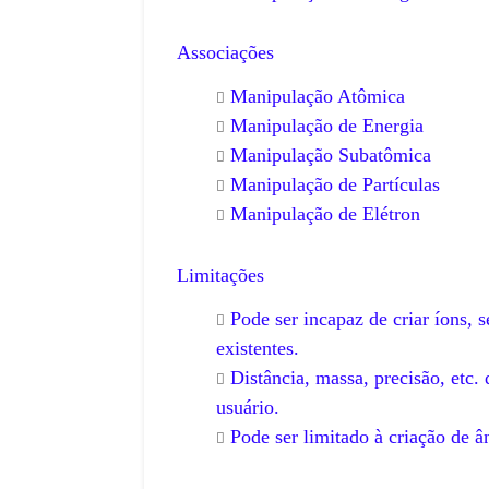
Associações
Manipulação Atômica
Manipulação de Energia
Manipulação Subatômica
Manipulação de Partículas
Manipulação de Elétron
Limitações
Pode ser incapaz de criar íons, 
existentes.
UNDO
FIFA
Distância, massa, precisão, etc
do Mundo de 1982:
O Mundialito de 198
usuário.
ol Encantado da
Torneio que Celebro
Pode ser limitado à criação de â
a
Anos da Copa do M