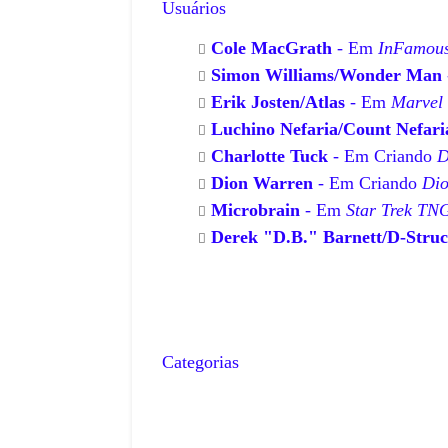
Usuários
July 08, 2026
do de 1982: O Futebol Encantado da
O Mundialito de 1980: O Torneio que
Cole MacGrath
- Em
InFamou
de 1982, realizada na Es…
50 Anos da Copa do MundoO Mundial
Simon Williams/Wonder Man
,
Erik Josten/Atlas
- Em
Marvel
Luchino Nefaria/Count Nefari
Charlotte Tuck
- Em Criando
D
Dion Warren
- Em Criando
Di
Microbrain
- Em
Star Trek TN
Derek "D.B." Barnett/D-Struc
Categorias