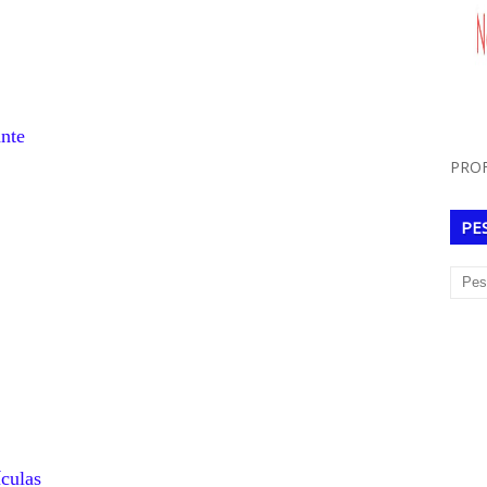
nte
PROF
PE
culas