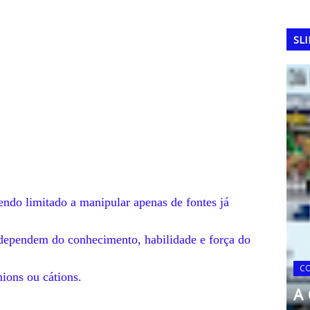
SL
sendo limitado a manipular apenas de fontes já
. dependem do conhecimento, habilidade e força do
0: O
u os 50
COPA DO MUNDO
C
nions ou cátions.
undo
A Copa do Mundo de 2010
A