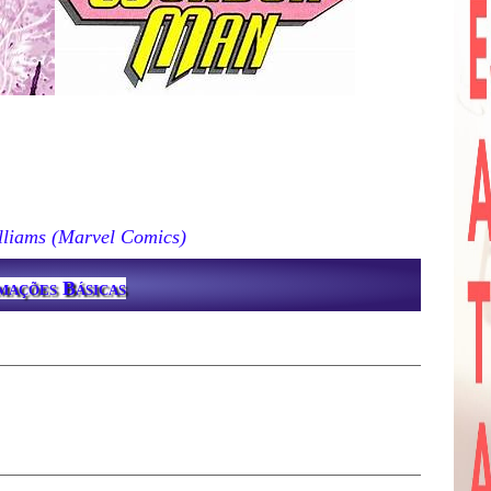
lliams (Marvel Comics)
mações Básicas