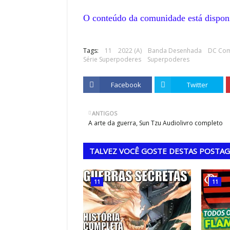
O conteúdo da comunidade está dispon
,
Tags:
11
2022 (A)
Banda Desenhada
DC Com
Série Superpoderes
Superpoderes
Facebook
Twitter
ANTIGOS
A arte da guerra, Sun Tzu Audiolivro completo
TALVEZ VOCÊ GOSTE DESTAS POSTA
11
11