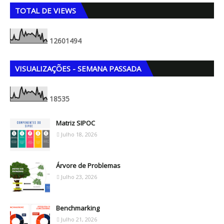
TOTAL DE VIEWS
1
2
6
0
1
4
9
4
VISUALIZAÇÕES - SEMANA PASSADA
1
8
5
3
5
Matriz SIPOC
Julho 18, 2026
Árvore de Problemas
Julho 23, 2026
Benchmarking
Julho 21, 2026