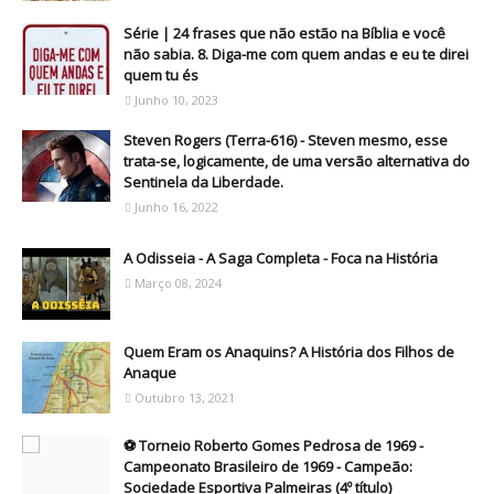
Série | 24 frases que não estão na Bíblia e você
não sabia. 8. Diga-me com quem andas e eu te direi
quem tu és
Junho 10, 2023
Steven Rogers (Terra-616) - Steven mesmo, esse
trata-se, logicamente, de uma versão alternativa do
Sentinela da Liberdade.
Junho 16, 2022
A Odisseia - A Saga Completa - Foca na História
Março 08, 2024
Quem Eram os Anaquins? A História dos Filhos de
Anaque
Outubro 13, 2021
⚽ Torneio Roberto Gomes Pedrosa de 1969 -
Campeonato Brasileiro de 1969 - Campeão:
Sociedade Esportiva Palmeiras (4º título)