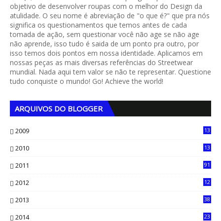
objetivo de desenvolver roupas com o melhor do Design da
atulidade. O seu nome é abreviação de "o que é?" que pra nós
significa os questionamentos que temos antes de cada
tomada de ação, sem questionar você não age se não age
não aprende, isso tudo é saida de um ponto pra outro, por
isso temos dois pontos em nossa identidade. Aplicamos em
nossas peças as mais diversas referências do Streetwear
mundial. Nada aqui tem valor se não te representar. Questione
tudo conquiste o mundo! Go! Achieve the world!
ARQUIVOS DO BLOGGER
2009
13
1
2010
13
4
2011
91
2012
12
5
2013
38
6
2014
23