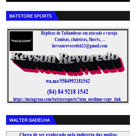
,
,
BATSTORE SPORTS
,
,
WALTER GADELHA