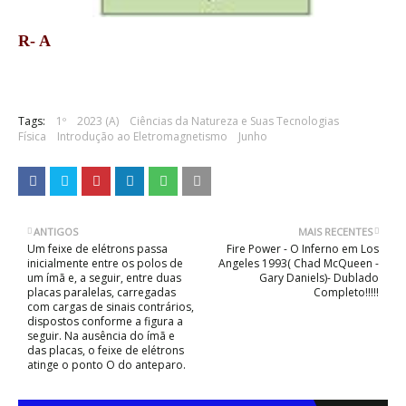
R- A
Tags:
1º
2023 (A)
Ciências da Natureza e Suas Tecnologias
Física
Introdução ao Eletromagnetismo
Junho
ANTIGOS
MAIS RECENTES
Um feixe de elétrons passa
Fire Power - O Inferno em Los
inicialmente entre os polos de
Angeles 1993( Chad McQueen -
um ímã e, a seguir, entre duas
Gary Daniels)- Dublado
placas paralelas, carregadas
Completo!!!!!
com cargas de sinais contrários,
dispostos conforme a figura a
seguir. Na ausência do ímã e
das placas, o feixe de elétrons
atinge o ponto O do anteparo.