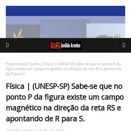
Página inicial
Junho
Física | (UNESP-SP) Sabe-se que no ponto P da
figura existe um campo magnético na direção da reta RS e apontando
de R para S.
Física | (UNESP-SP) Sabe-se que no
ponto P da figura existe um campo
magnético na direção da reta RS e
apontando de R para S.
Janildo Arantes
Junho 01, 2023