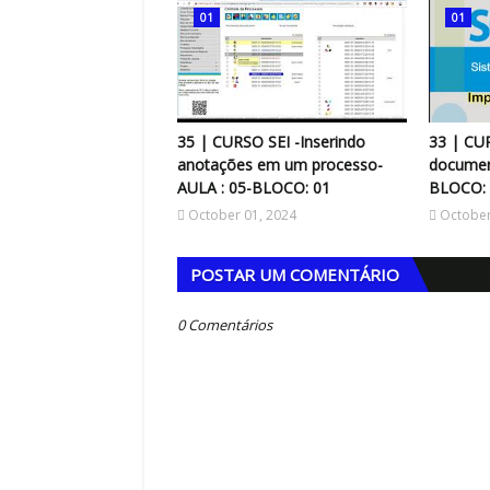
01
01
35 | CURSO SEI -Inserindo
33 | CU
anotações em um processo-
documen
AULA : 05-BLOCO: 01
BLOCO: 
October 01, 2024
October
POSTAR UM COMENTÁRIO
COPA DO MUNDO
0 Comentários
A Copa do Mundo de
UNDO
pa do Mundo só
O Tetracampeonato
melhores seleções
Brasileiro nos Esta
ca foram campeãs
Unidos