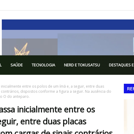
L
SAÚDE
TECNOLOGIA
NERD E TOKUSATSU
DESTAQUES E
inicialmente entre os polos de um ímã e, a seguir, entre duas
RE
 contrários, dispostos conforme a figura a seguir. Na ausência do
nto O do anteparo.
assa inicialmente entre os
eguir, entre duas placas
om cargas de sinais contrários,