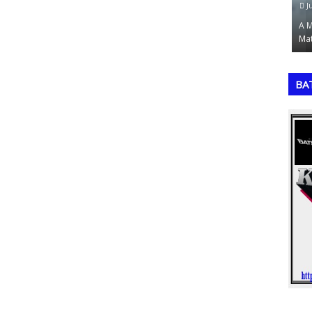
July 19, 2026
Ju
campeonato
Uma Copa do Mundo com 64 seleções históricas
A M
ma quint…
que nunca foram campeãs seria um torneio …
Mat
,
,
BA