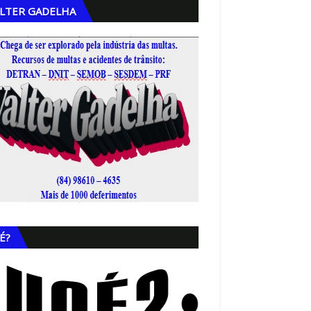
LTER GADELHA
,
É?