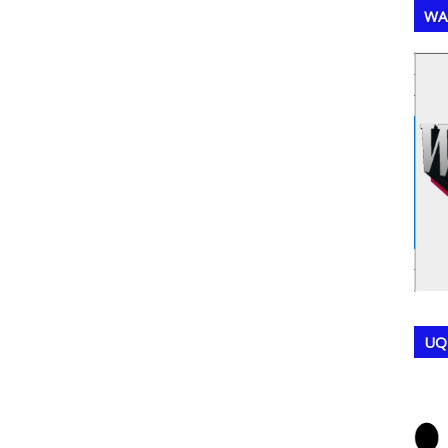
WA
,
,
UQ