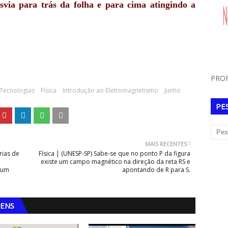
via para trás da folha e para cima atingindo a
PROF
 Tecnologias
Física
Introdução ao Eletromagnetismo
Junho
PE
MAIS RECENTES
rias de
Física | (UNESP-SP) Sabe-se que no ponto P da figura
e
existe um campo magnético na direção da reta RS e
num
apontando de R para S.
GENS