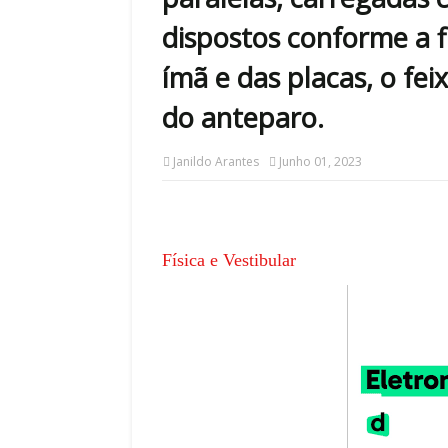
dispostos conforme a f
ímã e das placas, o fei
do anteparo.
Janildo Arantes
Junho 01, 2023
Física e Vestibular