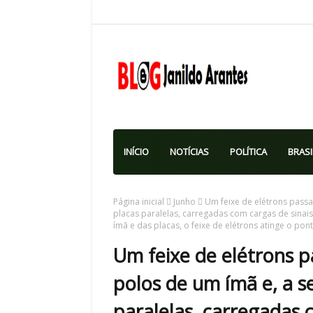
INÍCIO
NOTÍCIAS
POLÍTICA
BRASI
Página inicial
Junho
Um feixe de elétrons passa 
placas paralelas, carregadas com cargas de sinais
ímã e das placas, o feixe de elétrons atinge o po
Um feixe de elétrons p
polos de um ímã e, a s
paralelas, carregadas c