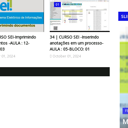
01
SL
RSO SEI-Imprimindo
34 | CURSO SEI -Inserindo
tos -AULA : 12-
anotações em um processo-
03
AULA : 05-BLOCO: 01
 01, 2024
October 01, 2024
 1994:
COPA DO MUNDO
Copa do Mundo com 64
dos
seleções históricas que
FE
nunca foram campeãs
Ma