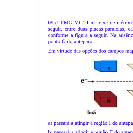
09-(UFMG-MG)
Um feixe de elétrons
seguir, entre duas placas paralelas, c
conforme a figura a seguir. Na ausênc
ponto O do anteparo.
Em virtude das opções dos campos magné
a) passará a atingir a região I d
b) passará a atingir a região II do antep