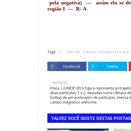
pela negativa) — assim ela se des
região I —
R- A
Tags:
1º
2023 (A)
Ciências da Natureza e Suas
Facebook
Twitter
ANTIGOS
Física | (UNESP-SP) A figura representa as trajetó
duas partículas, 1 e 2, deixadas numa câmara d
bolhas de um acelerador de partículas, imersa 
campo magnético uniforme.
TALVEZ VOCÊ GOSTE DESTAS POSTA